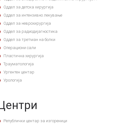
Оддел за детска хирургија
Оддел за интензивно лекување
Оддел за неврохирургија
Оддел за радиодијагностика
Оддел за третман на болки
Операциони сали
Пластична хирургија
Трауматологија
Ургентен центар
Урологија
Центри
Републички центар за изгореници