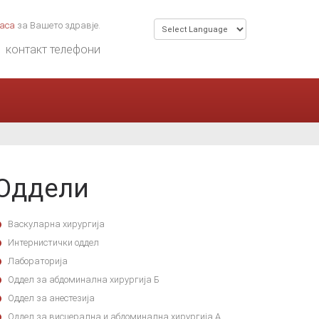
часа
за Вашето здравје.
контакт телефони
Оддели
Васкуларна хирургија
Интернистички оддел
Лабораторија
Оддел за абдоминална хирургија Б
Оддел за анестезија
Оддел за висцерална и абдоминална хирургија А