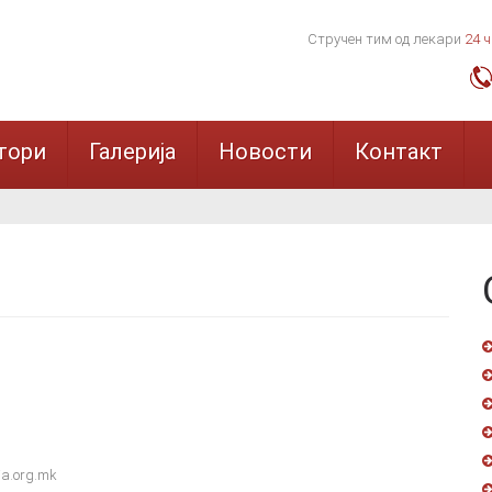
Стручен тим од лекари
24 
тори
Галерија
Новости
Контакт
a.org.mk