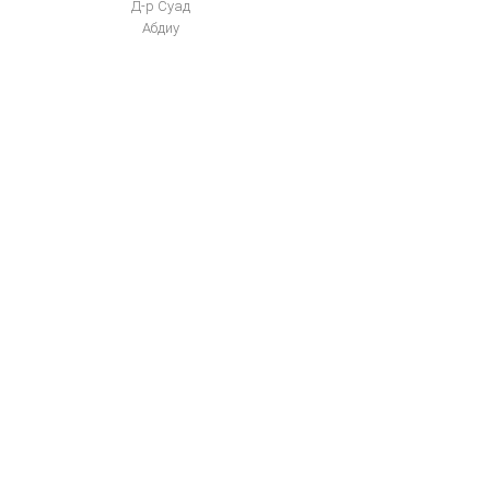
Д-р Суад
Абдиу