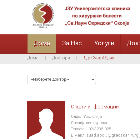
Дома
За Нас
Услуги
Док
Дома
Доктори
Д-р Суад Абдиу
Општи информации:
Оддел
Урологија
Специјалист уролог
Телефон: 02/3235-025
Е-маил:
suad.abdiu@gradskahirurgij