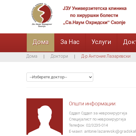
Дома
За Нас
Услуги
Док
Дома
Доктори
Д-р Антоние Лазаревски
Општи информации:
Оддел
Оддел за неврохирургија
Специјалист по неврохирургија
Телефон: 02/3235-014
Е-маил:
antonie.lazarevski@gradskah