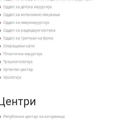
Оддел за детска хирургија
Оддел за интензивно лекување
Оддел за неврохирургија
Оддел за радиодијагностика
Оддел за третман на болки
Операциони сали
Пластична хирургија
Трауматологија
Ургентен центар
Урологија
Центри
Републички центар за изгореници