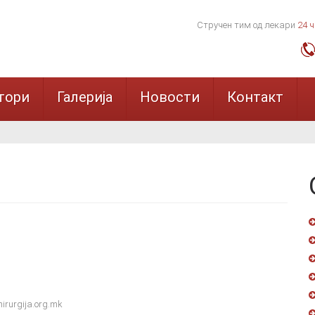
Стручен тим од лекари
24 
тори
Галерија
Новости
Контакт
irurgija.org.mk