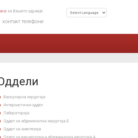
часа
за Вашето здравје.
контакт телефони
Оддели
Васкуларна хирургија
Интернистички оддел
Лабораторија
Оддел за абдоминална хирургија Б
Оддел за анестезија
Оддел за висцерална и абдоминална хирургија А