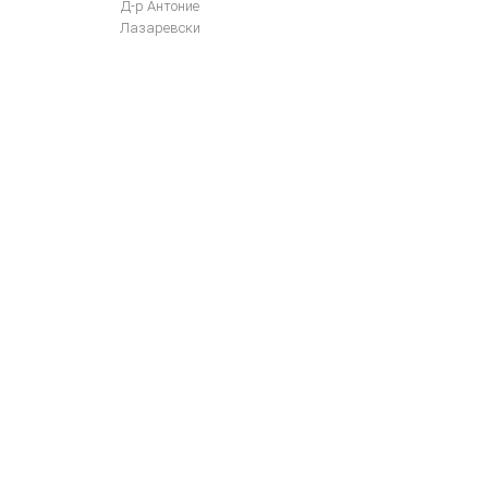
Д-р Антоние
Лазаревски